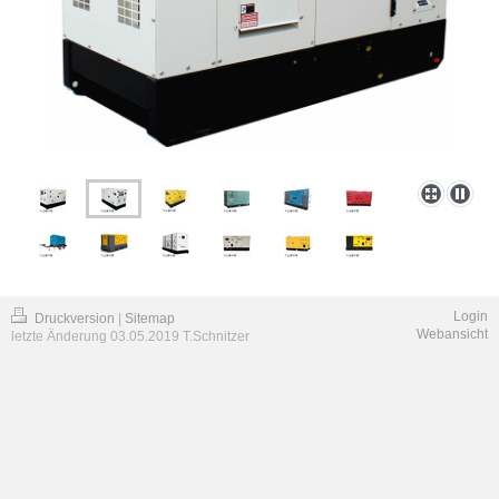
Login
Druckversion
|
Sitemap
Webansicht
letzte Änderung 03.05.2019 T.Schnitzer